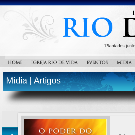
“Plantados junt
Mídia
|
Artigos