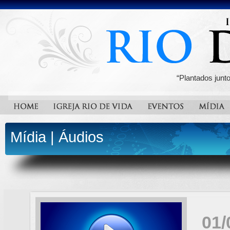
“Plantados junt
Mídia
|
Áudios
01/