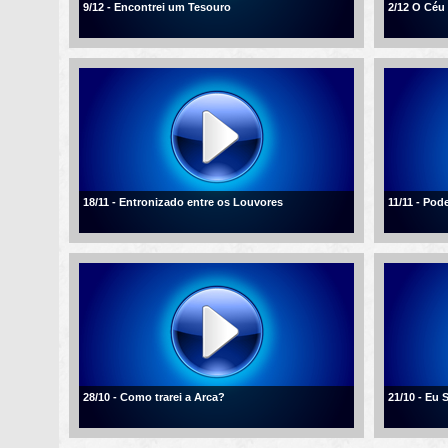
9/12 - Encontrei um Tesouro
2/12 O Céu
18/11 - Entronizado entre os Louvores
11/11 - Po
28/10 - Como trarei a Arca?
21/10 - Eu