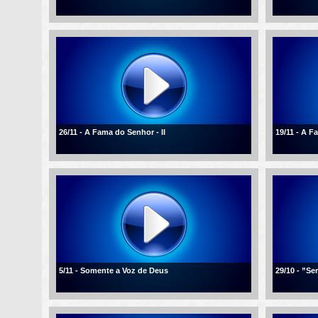
26/11 - A Fama do Senhor - II
19/11 - A 
5/11 - Somente a Voz de Deus
29/10 - ”Se