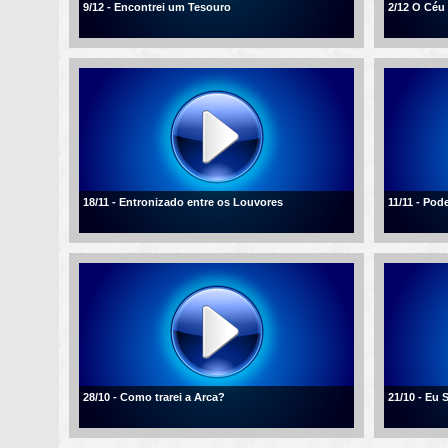
9/12 - Encontrei um Tesouro
2/12 O Céu
18/11 - Entronizado entre os Louvores
11/11 - Po
28/10 - Como trarei a Arca?
21/10 - Eu