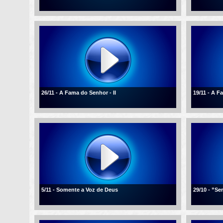
26/11 - A Fama do Senhor - II
19/11 - A 
5/11 - Somente a Voz de Deus
29/10 - ”Se