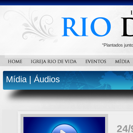
“Plantados junt
Mídia
|
Áudios
24/