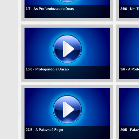
1/7 - As Profundezas de Deus
24/6 - Um 
10/6 - Protegendo a Unção
3/6 - A Po
27/5 - A Palavra é Fogo
20/5 - Palav