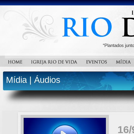
“Plantados junt
Mídia
|
Áudios
16/