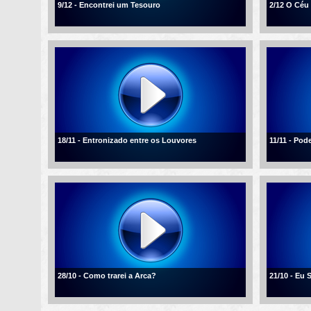
9/12 - Encontrei um Tesouro
2/12 O Céu
18/11 - Entronizado entre os Louvores
11/11 - Po
28/10 - Como trarei a Arca?
21/10 - Eu