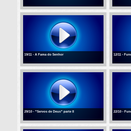
19/11 - A Fama do Senhor
12/11 - Fu
29/10 - ”Servos de Deus” parte II
22/10 - Fu