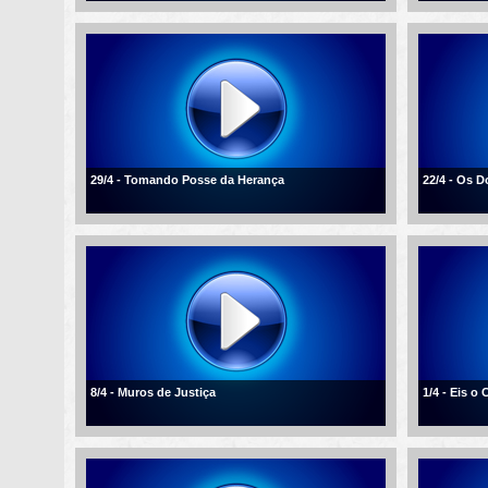
29/4 - Tomando Posse da Herança
22/4 - Os D
8/4 - Muros de Justiça
1/4 - Eis o