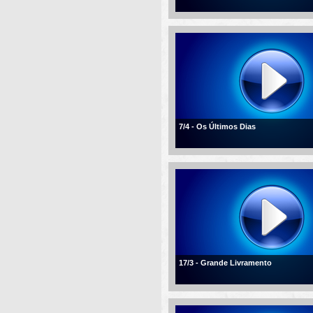
7/4 - Os Últimos Dias
17/3 - Grande Livramento