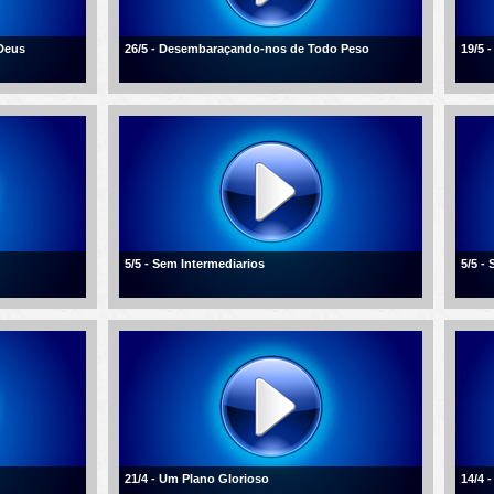
Deus
26/5 - Desembaraçando-nos de Todo Peso
19/5 
5/5 - Sem Intermediarios
5/5 -
21/4 - Um Plano Glorioso
14/4 