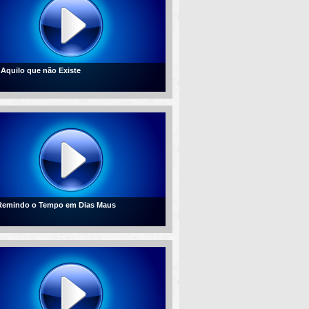
- Aquilo que não Existe
 Remindo o Tempo em Dias Maus