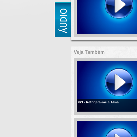
Veja Também
8/3 - Refrigera-me a Alma