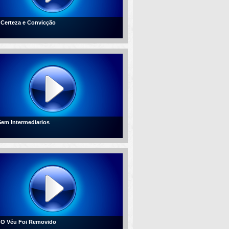
- Certeza e Convicção
 Sem Intermediarios
- O Véu Foi Removido