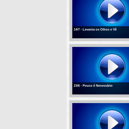
14/7 - Levanta os Olhos e Vê
23/6 - Pouco é Necessário