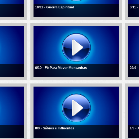
10/11 - Guerra Espiritual
3/11 
6/10 - Fé Para Mover Montanhas
29/9 -
8/9 - Sábios e Influentes
1/9 -