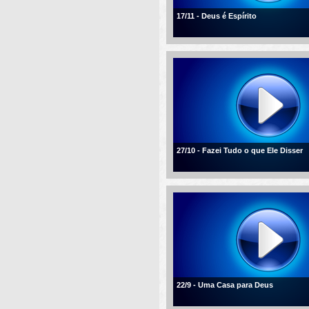
17/11 - Deus é Espírito
27/10 - Fazei Tudo o que Ele Disser
22/9 - Uma Casa para Deus