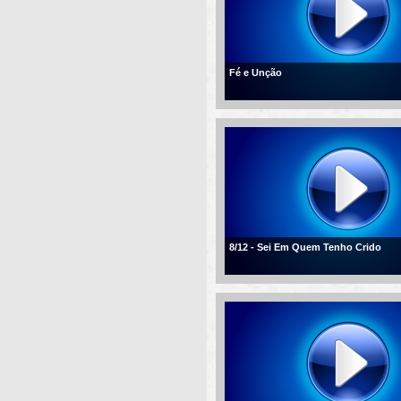
Fé e Unção
8/12 - Sei Em Quem Tenho Crido