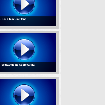
 - Deus Tem Um Plano
 - Semeando no Sobrenatural