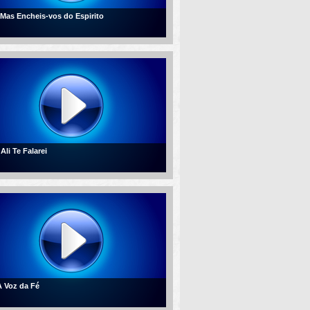
- Mas Encheis-vos do Espirito
 Ali Te Falarei
 A Voz da Fé