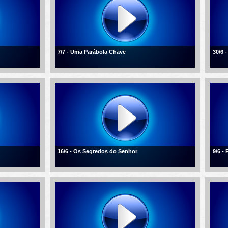
7/7 - Uma Parábola Chave
30/6 
16/6 - Os Segredos do Senhor
9/6 -