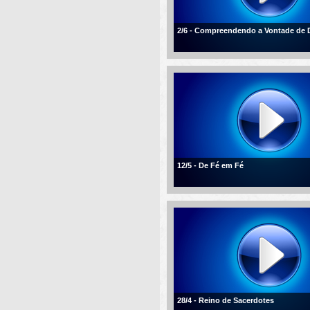
2/6 - Compreendendo a Vontade de 
12/5 - De Fé em Fé
28/4 - Reino de Sacerdotes