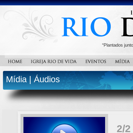
“Plantados junt
Mídia
|
Áudios
2/2