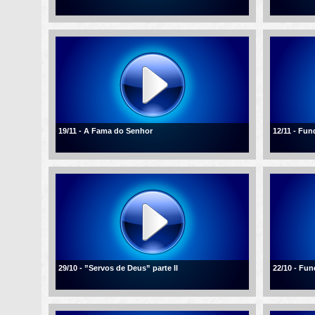
19/11 - A Fama do Senhor
12/11 - Fu
29/10 - ”Servos de Deus” parte II
22/10 - Fu