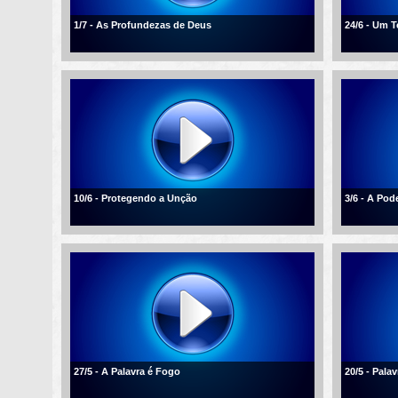
1/7 - As Profundezas de Deus
24/6 - Um 
10/6 - Protegendo a Unção
3/6 - A Po
27/5 - A Palavra é Fogo
20/5 - Palav