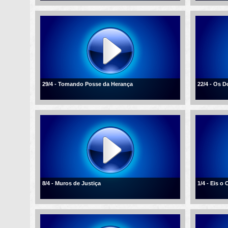
29/4 - Tomando Posse da Herança
22/4 - Os D
8/4 - Muros de Justiça
1/4 - Eis o