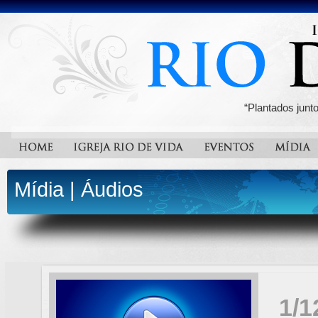
“Plantados junt
Mídia
|
Áudios
1/1