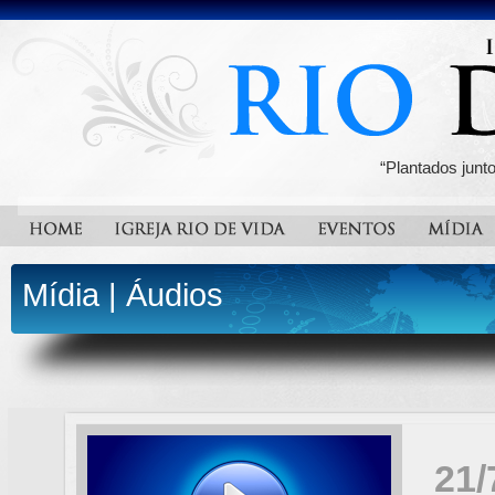
“Plantados junt
Mídia
|
Áudios
21/