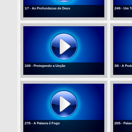
1/7 - As Profundezas de Deus
24/6 - Um 
10/6 - Protegendo a Unção
3/6 - A Po
27/5 - A Palavra é Fogo
20/5 - Palav