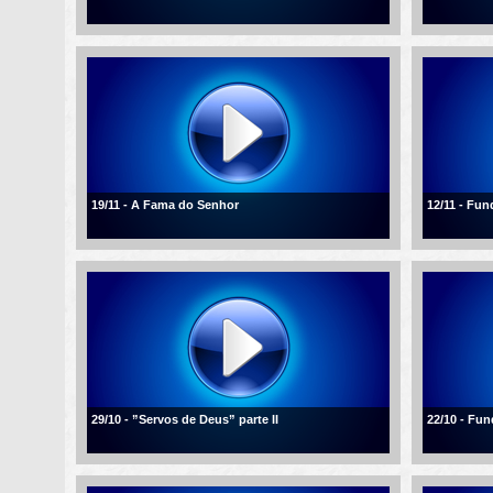
19/11 - A Fama do Senhor
12/11 - Fu
29/10 - ”Servos de Deus” parte II
22/10 - Fu