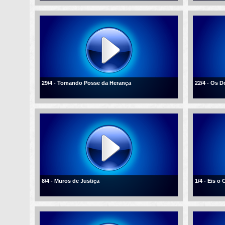
29/4 - Tomando Posse da Herança
22/4 - Os D
8/4 - Muros de Justiça
1/4 - Eis o