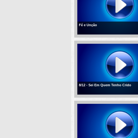
Fé e Unção
8/12 - Sei Em Quem Tenho Crido