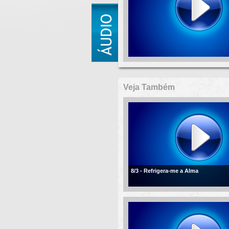
Veja Também
8/3 - Refrigera-me a Alma