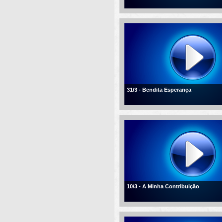
31/3 - Bendita Esperança
10/3 - A Minha Contribuição