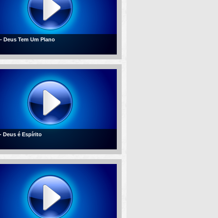
 - Deus Tem Um Plano
- Deus é Espírito