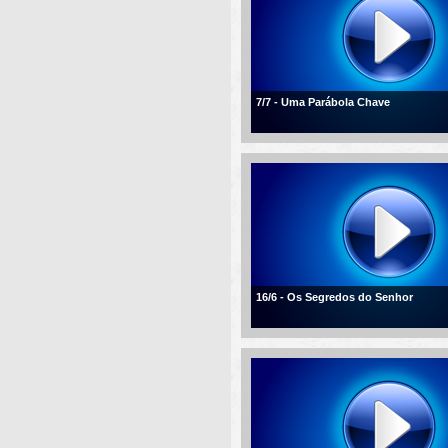
7/7 - Uma Parábola Chave
16/6 - Os Segredos do Senhor