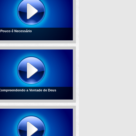
- Pouco é Necessário
 Compreendendo a Vontade de Deus