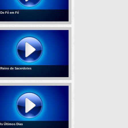
- De Fé em Fé
- Reino de Sacerdotes
 Os Últimos Dias