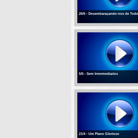
26/5 - Desembaraçando-nos de Tod
5/5 - Sem Intermediarios
21/4 - Um Plano Glorioso