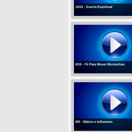
10/11 - Guerra Espiritual
6/10 - Fé Para Mover Montanhas
8/9 - Sábios e Influentes