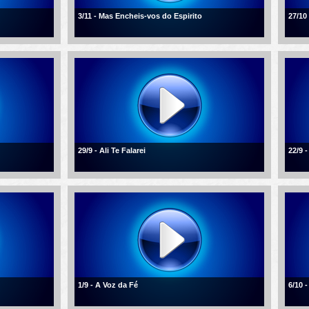
3/11 - Mas Encheis-vos do Espirito
27/10
29/9 - Ali Te Falarei
22/9 
1/9 - A Voz da Fé
6/10 