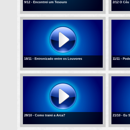
9/12 - Encontrei um Tesouro
2/12 O Céu
18/11 - Entronizado entre os Louvores
11/11 - Po
28/10 - Como trarei a Arca?
21/10 - Eu