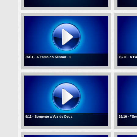
26/11 - A Fama do Senhor - II
19/11 - A 
5/11 - Somente a Voz de Deus
29/10 - ”Se