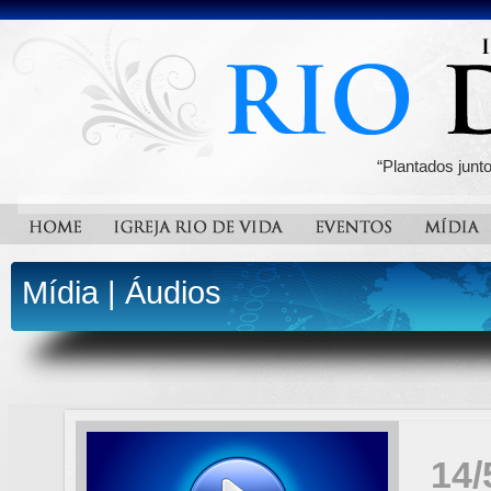
“Plantados junt
Mídia
|
Áudios
14/