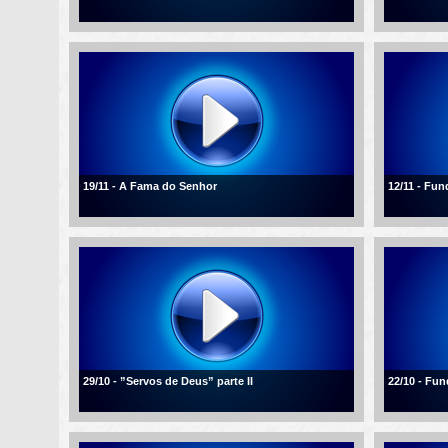
19/11 - A Fama do Senhor
12/11 - Fu
29/10 - ”Servos de Deus” parte II
22/10 - Fu