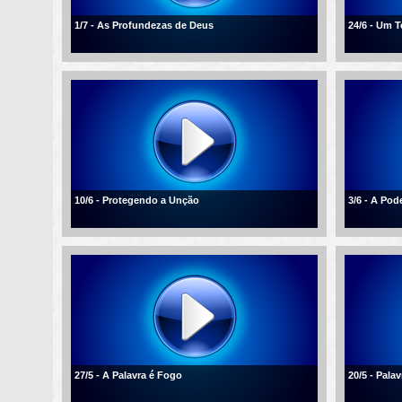
1/7 - As Profundezas de Deus
24/6 - Um 
10/6 - Protegendo a Unção
3/6 - A Po
27/5 - A Palavra é Fogo
20/5 - Palav