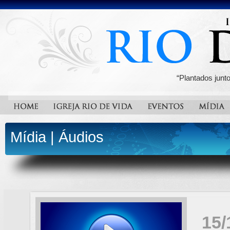
“Plantados junt
Mídia
|
Áudios
15/