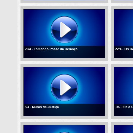
29/4 - Tomando Posse da Herança
22/4 - Os D
8/4 - Muros de Justiça
1/4 - Eis o